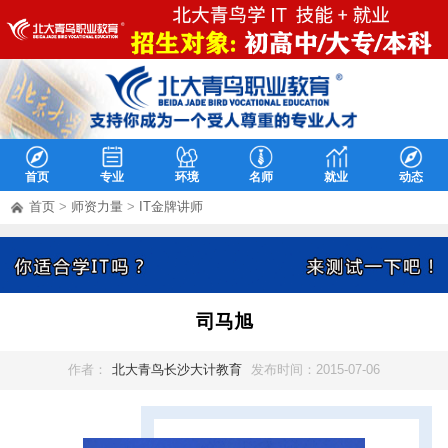
首页
专业
环境
名师
就业
动态
首页
>
师资力量
>
IT金牌讲师
司马旭
作者：
北大青鸟长沙大计教育
发布时间：2015-07-06