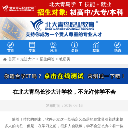
首页
专业
环境
名师
就业
动态
首页
>
走进大计
>
招生问答
>
教质类
在北大青鸟长沙大计学校，不允许你学不会
发布时间：2016-06-16
随着IT时代的到来，软件开发这一既稳定又高薪的职业吸引着越来越
多人的向往，但是，在学习之前，很多人会犹豫，学不会怎么办？看一位