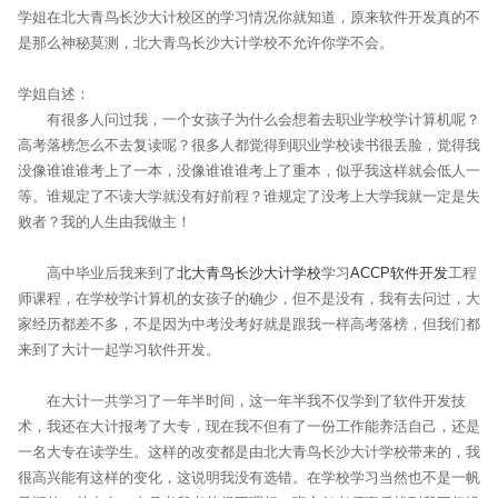
学姐在北大青鸟长沙大计校区的学习情况你就知道，原来软件开发真的不
是那么神秘莫测，北大青鸟长沙大计学校不允许你学不会。
学姐自述：
有很多人问过我，一个女孩子为什么会想着去职业学校学计算机呢？
高考落榜怎么不去复读呢？很多人都觉得到职业学校读书很丢脸，觉得我
没像谁谁谁考上了一本，没像谁谁谁考上了重本，似乎我这样就会低人一
等。谁规定了不读大学就没有好前程？谁规定了没考上大学我就一定是失
败者？我的人生由我做主！
高中毕业后我来到了
北大青鸟长沙大计学校
学习
ACCP软件开发
工程
师课程，在学校学计算机的女孩子的确少，但不是没有，我有去问过，大
家经历都差不多，不是因为中考没考好就是跟我一样高考落榜，但我们都
来到了大计一起学习软件开发。
在大计一共学习了一年半时间，这一年半我不仅学到了软件开发技
术，我还在大计报考了大专，现在我不但有了一份工作能养活自己，还是
一名大专在读学生。这样的改变都是由北大青鸟长沙大计学校带来的，我
很高兴能有这样的变化，这说明我没有选错。在学校学习当然也不是一帆