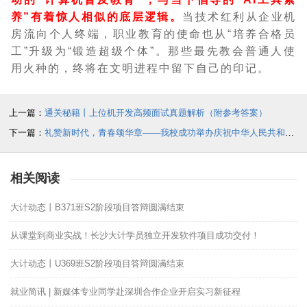
养”有着惊人相似的底层逻辑。
当技术红利从企业机
房流向个人终端，职业教育的使命也从“培养合格员
工”升级为“锻造超级个体”。那些最先教会普通人使
用火种的，终将在文明进程中留下自己的印记。
上一篇：
通关秘籍丨上位机开发高频面试真题解析（附参考答案）
下一篇：
礼赞新时代，青春颂华章——我校成功举办庆祝中华人民共和国成立76周年文艺汇演
相关阅读
大计动态丨B371班S2阶段项目答辩圆满结束
从课堂到商业实战！长沙大计学员独立开发软件项目成功交付！
大计动态丨U369班S2阶段项目答辩圆满结束
就业简讯 | 新媒体专业同学赴深圳合作企业开启实习新征程