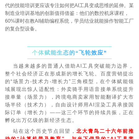
代的技能培训更应该专注如何把AI工具变成思维的延伸。某
制造业培训基地的创新值得借鉴：他们的数控机床课程，
60%课时在教AI辅助编程系统，学员结业就能操作智能工厂
的复合型设备。
个体赋能生态的“飞轮效应”
当越来越多的普通人借助AI工具突破能力边界，
整个社会经济正在形成新的增长飞轮。百度营销提出
的“场景力-技术力-增长力”三角模型，在个体赋能领
域展现出惊人适配性：外卖骑手用语音接单系统提升
接单量（场景力），跨境电商卖家用智能翻译扩大市
场半径（技术力），自由设计师用AI渲染工具承接国
际订单（增长力）——这三个环节的持续共振，正在
孵化出万亿级的新经济生态。
站在这个历史节点回望，
北大青鸟二十六年前推
动的“计算机普及教育”，与当下倡导的“AI工具素