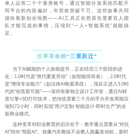
单人运营二十个垂类账号，通过智能分发系统匹配不
同平台的内容偏好，年营收突破千万。这些故事共同
描绘着新创业地图——AI工具正在把原先需要百人团
队才能完成的事情，压缩到“一人+智能系统”就能搞
定。
效率革命的“三重跃迁”
当下AI赋能的个人效能提升，正在经历三个阶段的进
化：1.0时代是“替代重复劳动”（如智能排班表），2.0时代
是“增强专业能力”（如法律AI检索系统），现在正进入3.0时
代的“创造新可能”——深圳有家独立设计工作室，通过AI材
质引擎+3D打印技术，把传统需要三个月的手办开发周期压
缩到72小时，同时实现“用户定制-智能设计-即时生产”的全
新商业模式。
这种变革对职业教育的启示在于：教学重点需要从“对抗
AI”转向“驾驭AI”。就像汽车教练不会教人跑赢发动机，新时