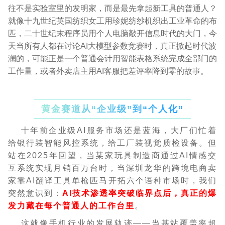
往不是实验室里的发明家，而是最先拿起新工具的普通人？
就像十九世纪英国纺织女工用珍妮纺纱机织出工业革命的布
匹，二十世纪末程序员用个人电脑敲开信息时代的大门，今
天当所有人都在讨论AI大模型参数竞赛时，真正掀起时代波
澜的，可能正是一个普通会计用智能表格系统完成全部门的
工作量，或者外卖店主用AI客服把差评率降到零的故事。
黄金赛道从“企业级”到“个人化”
十年前企业级AI服务市场还是蓝海，大厂们忙着
给银行装智能风控系统，给工厂装视觉质检设备。但
站在2025年回望，当某家玩具制造商通过AI情感交
互系统实现月销百万台时，当深圳龙华的跨境电商卖
家靠AI翻译工具单枪匹马开拓六个语种市场时，我们
突然意识到：
AI技术渗透率突破临界点后，真正的爆
发力藏在每个普通人的工作台里
。
这就像手机行业的发展轨迹——当基站覆盖率超