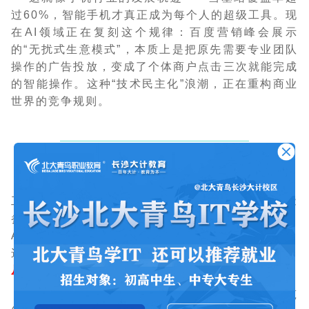
过60%，智能手机才真正成为每个人的超级工具。现
在AI领域正在复刻这个规律：百度营销峰会展示
的“无扰式生意模式”，本质上是把原先需要专业团队
操作的广告投放，变成了个体商户点击三次就能完成
的智能操作。这种“技术民主化”浪潮，正在重构商业
世界的竞争规则。
职业教育迎来“AI外挂”革命
去年有位学员的故事给予我们启示：原本做行政
工作的张婷，用四个月时间掌握AI编程助手，现在能
参与开发企业OA系统。这不是孤例，数据显示掌握
AI工具的职场新人，项目交付效率普遍提升3-8倍。
这背后藏着个重要转变：
职业教育的核心能力，正
从“知识储备”转向“工具驾驭”
。
想象下这样的学习场景：学员对着空气比划建筑