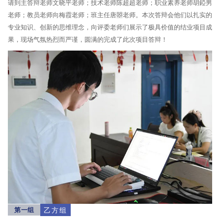
请到主答辩老师文晓平老师；技术老师陈超超老师；职业素养老师胡錏男
老师；教员老师向梅霞老师；班主任唐曌老师。本次答辩会他们以扎实的
专业知识、创新的思维理念，向评委老师们展示了极具价值的结业项目成
果，现场气氛热烈而严谨，圆满的完成了此次项目答辩！
第一组
乙方组