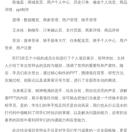
陈逸磊：商城首页、用户个人中心、历史订单、修改个人信息、商品
详情、ppt制作
梁博：数据概览、商家管理、用户管理、骑手管理
王永桂：购物车、订单确认页、支付页面、商家详情、商品评价
苏澎：接单登录、骑手接单大厅、任务配送页、骑手个人中心、用户
登录、用户注册
B371班五个小组的成员分别进行了个人项目展示，答辩伊始，主持
人介绍了本次答辩会的流程与规则，强调了答辩的重要性和严肃性。随
后，学员们依次登台，通过精心制作的PPT，围绕项目背景、研究方法、
实施过程、创新点以及成果展示等方面，进行了全面而生动的阐述。
当身着正装、精神饱满的选手，站在台前，用自信洪亮的声音，讲解
着PPT的内容，展示着项目功能，你可能会把他们当做是一个经验丰富的
程序员。是的，学生们的举手投足间尽是自信风采，我们也从行云流水的
打代码中领略到了同学们对知识的掌握、以及解决问题的能力，还有职业
素养的回答中看到同学们的沟通能力和应变能力。
此次结业项目答辩会不仅是对学员们学习成果的一次全面检验，更是