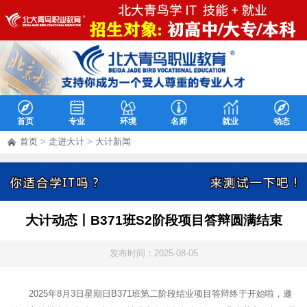
首页
专业
环境
名师
就业
动态
首页
>
走进大计
>
大计新闻
大计动态丨B371班S2阶段项目答辩圆满结束
发布时间：2025-08-05
2025年8月3日星期日B371班第二阶段结业项目答辩终于开始啦，邀